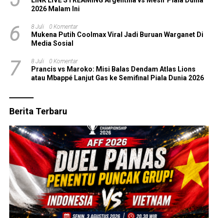
LINK LIVE STREAMING Argentina vs Mesir Piala Dunia
2026 Malam Ini
6
8 Juli
0 Komentar
Mukena Putih Coolmax Viral Jadi Buruan Warganet Di
Media Sosial
7
8 Juli
0 Komentar
Prancis vs Maroko: Misi Balas Dendam Atlas Lions
atau Mbappé Lanjut Gas ke Semifinal Piala Dunia 2026
Berita Terbaru