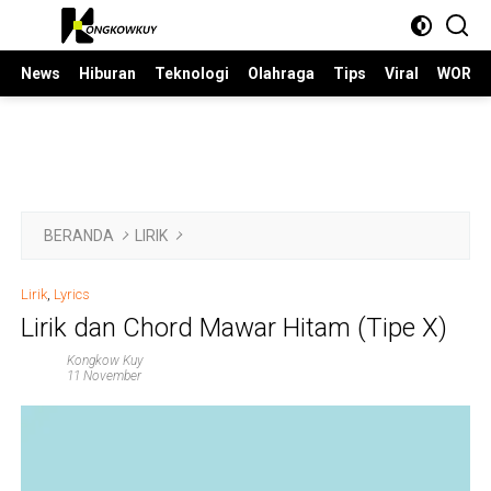
Langsung
ke
konten
News
Hiburan
Teknologi
Olahraga
Tips
Viral
WORLD
BERANDA
LIRIK
Lirik
,
Lyrics
Lirik dan Chord Mawar Hitam (Tipe X)
Kongkow Kuy
11 November