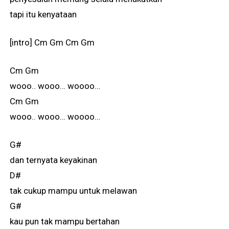
tapi itu kenyataan
[intro] Cm Gm Cm Gm
Cm Gm
wooo.. wooo… woooo…
Cm Gm
wooo.. wooo… woooo…
G#
dan ternyata keyakinan
D#
tak cukup mampu untuk melawan
G#
kau pun tak mampu bertahan