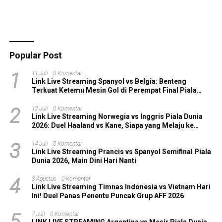
Popular Post
1
11 Juli
0 Komentar
Link Live Streaming Spanyol vs Belgia: Benteng
Terkuat Ketemu Mesin Gol di Perempat Final Piala
Dunia 2026!
2
12 Juli
0 Komentar
Link Live Streaming Norwegia vs Inggris Piala Dunia
2026: Duel Haaland vs Kane, Siapa yang Melaju ke
Semifinal?
3
14 Juli
0 Komentar
Link Live Streaming Prancis vs Spanyol Semifinal Piala
Dunia 2026, Main Dini Hari Nanti
4
3 Agustus
0 Komentar
Link Live Streaming Timnas Indonesia vs Vietnam Hari
Ini! Duel Panas Penentu Puncak Grup AFF 2026
5
7 Juli
0 Komentar