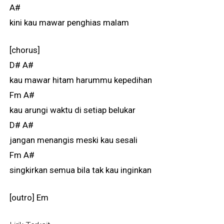
A#
kini kau mawar penghias malam
[chorus]
D# A#
kau mawar hitam harummu kepedihan
Fm A#
kau arungi waktu di setiap belukar
D# A#
jangan menangis meski kau sesali
Fm A#
singkirkan semua bila tak kau inginkan
[outro] Em