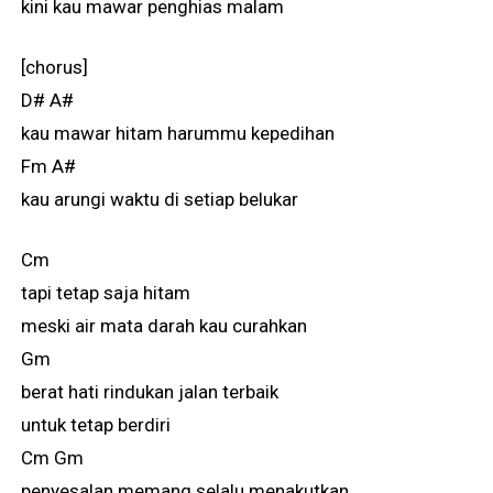
kini kau mawar penghias malam
[chorus]
D# A#
kau mawar hitam harummu kepedihan
Fm A#
kau arungi waktu di setiap belukar
Cm
tapi tetap saja hitam
meski air mata darah kau curahkan
Gm
berat hati rindukan jalan terbaik
untuk tetap berdiri
Cm Gm
penyesalan memang selalu menakutkan