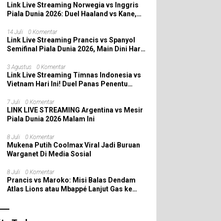
Link Live Streaming Norwegia vs Inggris
Piala Dunia 2026: Duel Haaland vs Kane,
Siapa yang Melaju ke Semifinal?
14 Juli
0 Komentar
Link Live Streaming Prancis vs Spanyol
Semifinal Piala Dunia 2026, Main Dini Hari
Nanti
3 Agustus
0 Komentar
Link Live Streaming Timnas Indonesia vs
Vietnam Hari Ini! Duel Panas Penentu
Puncak Grup AFF 2026
7 Juli
0 Komentar
LINK LIVE STREAMING Argentina vs Mesir
Piala Dunia 2026 Malam Ini
8 Juli
0 Komentar
Mukena Putih Coolmax Viral Jadi Buruan
Warganet Di Media Sosial
8 Juli
0 Komentar
Prancis vs Maroko: Misi Balas Dendam
Atlas Lions atau Mbappé Lanjut Gas ke
Semifinal Piala Dunia 2026