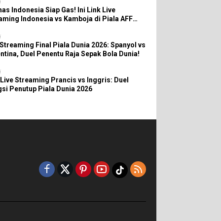
i
as Indonesia Siap Gas! Ini Link Live
aming Indonesia vs Kamboja di Piala AFF
6
i
 Streaming Final Piala Dunia 2026: Spanyol vs
ntina, Duel Penentu Raja Sepak Bola Dunia!
i
 Live Streaming Prancis vs Inggris: Duel
si Penutup Piala Dunia 2026