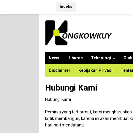
Langsung
Indeks
ke
konten
News
Hiburan
Teknologi
Olah
Disclaimer
Kebijakan Privasi
Tenta
Hubungi Kami
Hubungi Kami
Pemirsa yang terhormat, kami mengharapkan p
kritik membangun, karena ini akan membuat ka
hari-hari mendatang.