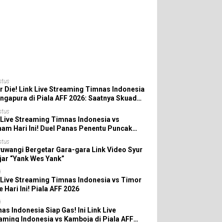
stus
r Die! Link Live Streaming Timnas Indonesia
ingapura di Piala AFF 2026: Saatnya Skuad
da All In!
stus
 Live Streaming Timnas Indonesia vs
nam Hari Ini! Duel Panas Penentu Puncak
 AFF 2026
stus
uwangi Bergetar Gara-gara Link Video Syur
jar “Yank Wes Yank”
i
 Live Streaming Timnas Indonesia vs Timor
e Hari Ini! Piala AFF 2026
i
as Indonesia Siap Gas! Ini Link Live
aming Indonesia vs Kamboja di Piala AFF