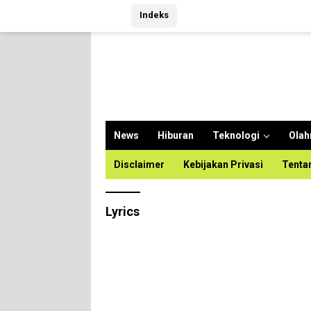
Langsung
Indeks
ke
konten
News
Hiburan
Teknologi
Olah
Disclaimer
Kebijakan Privasi
Tenta
Lyrics