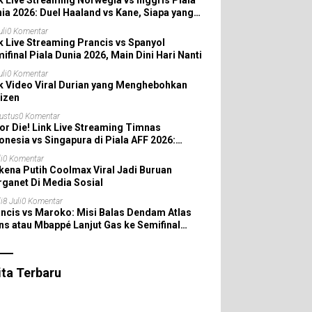
k Live Streaming Norwegia vs Inggris Piala
ia 2026: Duel Haaland vs Kane, Siapa yang
aju ke Semifinal?
uli
0 Komentar
k Live Streaming Prancis vs Spanyol
ifinal Piala Dunia 2026, Main Dini Hari Nanti
uli
0 Komentar
k Video Viral Durian yang Menghebohkan
izen
ustus
0 Komentar
or Die! Link Live Streaming Timnas
onesia vs Singapura di Piala AFF 2026:
tnya Skuad Garuda All In!
i
0 Komentar
ena Putih Coolmax Viral Jadi Buruan
ganet Di Media Sosial
i
8 Juli
0 Komentar
ncis vs Maroko: Misi Balas Dendam Atlas
ns atau Mbappé Lanjut Gas ke Semifinal
la Dunia 2026
ita Terbaru