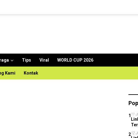
raga
Tips
Viral
WORLD CUP 2026
ng Kami
Kontak
Pop
11 J
1
Lin
Ter
Pia
12 J
2