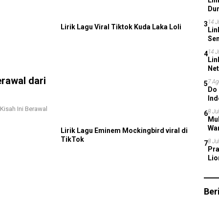
Lin
Dun
Mel
14 J
3
Lirik Lagu Viral Tiktok Kuda Laka Loli
Lin
Sem
14 J
4
Lin
Net
erawal dari
7 Ag
5
Do 
Ind
Saa
Kisah Ini Berawal
8 Jul
6
Muk
War
Lirik Lagu Eminem Mockingbird viral di
TikTok
8 Jul
7
Pra
Lio
Pia
Ber