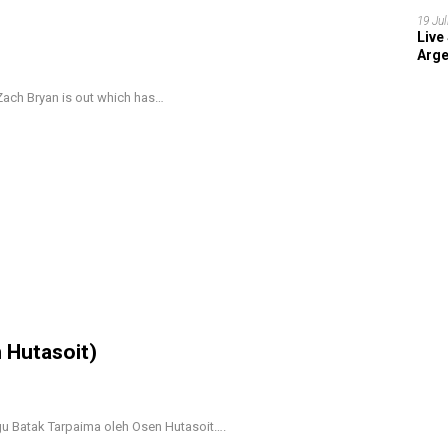
202
19 Jul
Live
Arge
Zach Bryan is out which has…
 Hutasoit)
Lagu Batak Tarpaima oleh Osen Hutasoit….