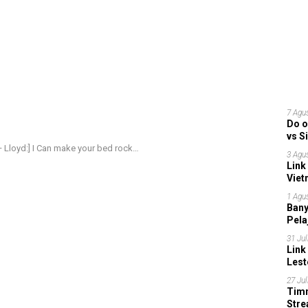
7 Agu
Do o
vs S
Garu
— Lloyd:] I Can make your bed rock…
3 Agu
Link
Viet
Grup
1 Agu
Bany
Pela
31 Jul
Link
Lest
27 Jul
Timn
Stre