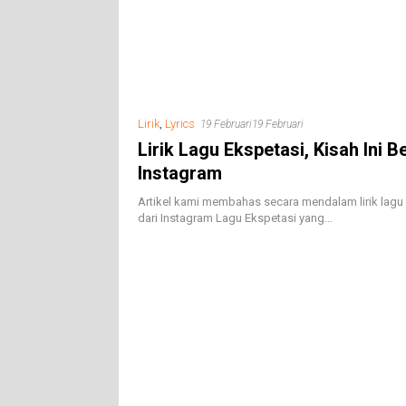
Lirik
,
Lyrics
19 Februari
19 Februari
Lirik Lagu Ekspetasi, Kisah Ini B
Instagram
Artikel kami membahas secara mendalam lirik lagu 
dari Instagram Lagu Ekspetasi yang…