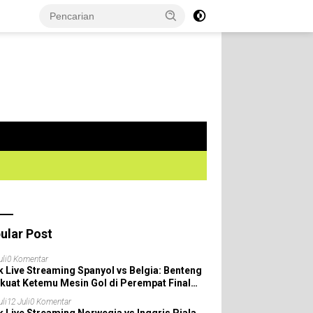
ular Post
uli
0 Komentar
k Live Streaming Spanyol vs Belgia: Benteng
kuat Ketemu Mesin Gol di Perempat Final
la Dunia 2026!
uli
12 Juli
0 Komentar