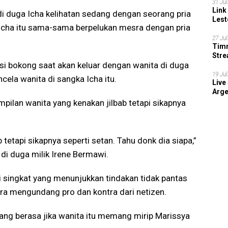
31 Jul
Link
i duga Icha kelihatan sedang dengan seorang pria
Lest
Icha itu sama-sama berpelukan mesra dengan pria
27 Jul
Timn
Stre
 sisi bokong saat akan keluar dengan wanita di duga
202
19 Jul
cela wanita di sangka Icha itu.
Live
Arge
ampilan wanita yang kenakan jilbab tetapi sikapnya
b tetapi sikapnya seperti setan. Tahu donk dia siapa,”
di duga milik Irene Bermawi.
i singkat yang menunjukkan tindakan tidak pantas
era mengundang pro dan kontra dari netizen.
 yang berasa jika wanita itu memang mirip Marissya