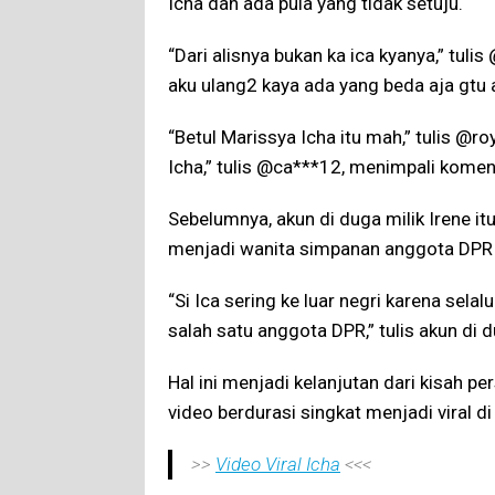
Icha dan ada pula yang tidak setuju.
“Dari alisnya bukan ka ica kyanya,” tulis
aku ulang2 kaya ada yang beda aja gtu a
“Betul Marissya Icha itu mah,” tulis @r
Icha,” tulis @ca***12, menimpali koment
Sebelumnya, akun di duga milik Irene i
menjadi wanita simpanan anggota DPR 
“Si Ica sering ke luar negri karena sela
salah satu anggota DPR,” tulis akun di d
Hal ini menjadi kelanjutan dari kisah p
video berdurasi singkat menjadi viral d
>>
Video Viral Icha
<<<