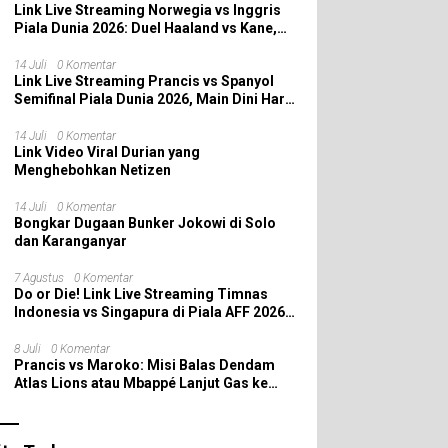
Link Live Streaming Norwegia vs Inggris
Piala Dunia 2026: Duel Haaland vs Kane,
Siapa yang Melaju ke Semifinal?
14 Juli
0 Komentar
Link Live Streaming Prancis vs Spanyol
Semifinal Piala Dunia 2026, Main Dini Hari
Nanti
14 Juli
0 Komentar
Link Video Viral Durian yang
Menghebohkan Netizen
14 Juli
0 Komentar
Bongkar Dugaan Bunker Jokowi di Solo
dan Karanganyar
7 Agustus
0 Komentar
Do or Die! Link Live Streaming Timnas
Indonesia vs Singapura di Piala AFF 2026:
Saatnya Skuad Garuda All In!
8 Juli
0 Komentar
Prancis vs Maroko: Misi Balas Dendam
Atlas Lions atau Mbappé Lanjut Gas ke
Semifinal Piala Dunia 2026