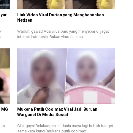
Syur
Link Video Viral Durian yang Menghebohkan
Netizen
r
Waduh, gawat! Ada virus baru yang menyebar di jagat
es…
internet Indonesia. Bukan virus flu atau…
o MG
Mukena Putih Coolmax Viral Jadi Buruan
Warganet Di Media Sosial
duo
Gila, guys! Belakangan ini dunia maya lagi heboh banget
sama kata kunci ‘mukena putih coolmax’….