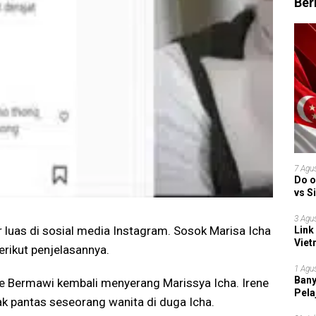
Ber
7 Agu
Do o
vs S
Garu
3 Agu
r luas di sosial media Instagram. Sosok Marisa Icha
Link
Viet
erikut penjelasannya.
Grup
1 Agu
Bany
ne Bermawi kembali menyerang Marissya Icha. Irene
Pela
 pantas seseorang wanita di duga Icha.