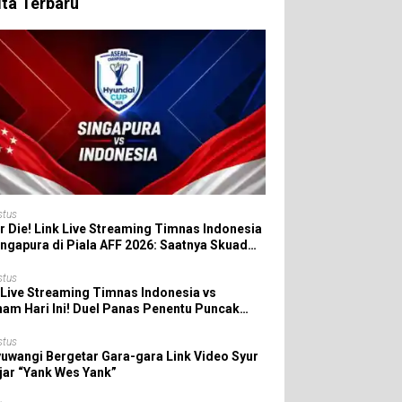
ita Terbaru
stus
r Die! Link Live Streaming Timnas Indonesia
ingapura di Piala AFF 2026: Saatnya Skuad
da All In!
stus
 Live Streaming Timnas Indonesia vs
nam Hari Ini! Duel Panas Penentu Puncak
 AFF 2026
stus
uwangi Bergetar Gara-gara Link Video Syur
jar “Yank Wes Yank”