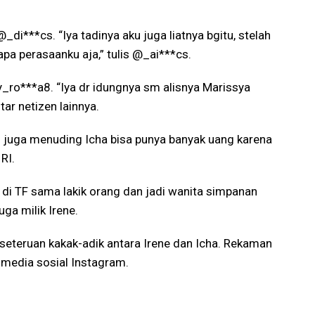
 @_di***cs. “Iya tadinya aku juga liatnya bgitu, stelah
pa perasaanku aja,” tulis @_ai***cs.
oy_ro***a8. “Iya dr idungnya sm alisnya Marissya
ar netizen lainnya.
tu juga menuding Icha bisa punya banyak uang karena
RI.
lu di TF sama lakik orang dan jadi wanita simpanan
uga milik Irene.
erseteruan kakak-adik antara Irene dan Icha. Rekaman
i media sosial Instagram.