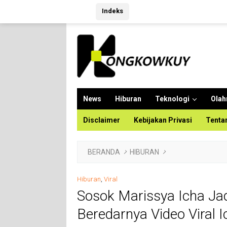
Langsung
Indeks
ke
konten
News
Hiburan
Teknologi
Olah
Disclaimer
Kebijakan Privasi
Tenta
BERANDA
HIBURAN
Hiburan
,
Viral
Sosok Marissya Icha Ja
Beredarnya Video Viral I