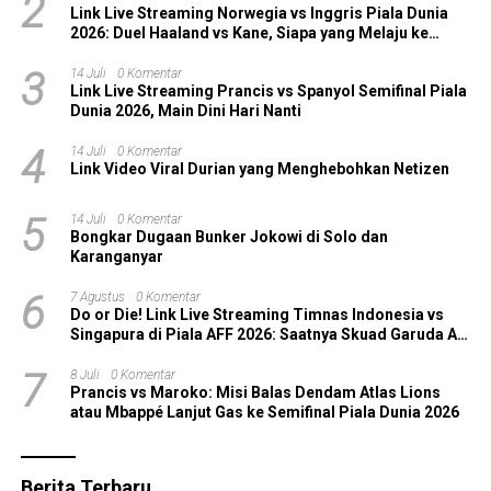
2
Link Live Streaming Norwegia vs Inggris Piala Dunia
2026: Duel Haaland vs Kane, Siapa yang Melaju ke
Semifinal?
3
14 Juli
0 Komentar
Link Live Streaming Prancis vs Spanyol Semifinal Piala
Dunia 2026, Main Dini Hari Nanti
4
14 Juli
0 Komentar
Link Video Viral Durian yang Menghebohkan Netizen
5
14 Juli
0 Komentar
Bongkar Dugaan Bunker Jokowi di Solo dan
Karanganyar
6
7 Agustus
0 Komentar
Do or Die! Link Live Streaming Timnas Indonesia vs
Singapura di Piala AFF 2026: Saatnya Skuad Garuda All
In!
7
8 Juli
0 Komentar
Prancis vs Maroko: Misi Balas Dendam Atlas Lions
atau Mbappé Lanjut Gas ke Semifinal Piala Dunia 2026
Berita Terbaru