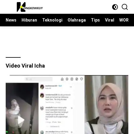
Langsung
ke
konten
News
Hiburan
Teknologi
Olahraga
Tips
Viral
WORLD
Video Viral Icha