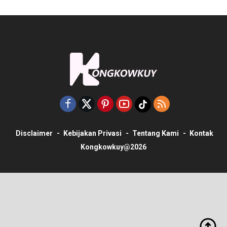
Disclaimer
Kebijakan Privasi
Tentang Kami
Kontak
Kongkowkuy@2026