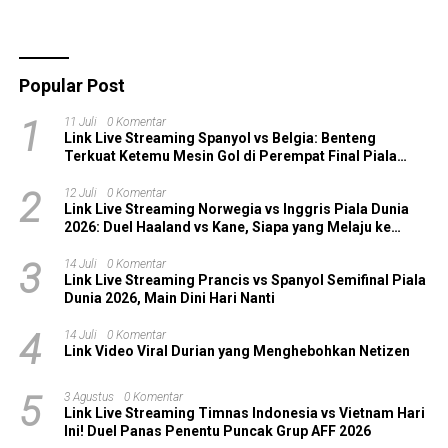
Popular Post
1
11 Juli
0 Komentar
Link Live Streaming Spanyol vs Belgia: Benteng
Terkuat Ketemu Mesin Gol di Perempat Final Piala
Dunia 2026!
2
12 Juli
0 Komentar
Link Live Streaming Norwegia vs Inggris Piala Dunia
2026: Duel Haaland vs Kane, Siapa yang Melaju ke
Semifinal?
3
14 Juli
0 Komentar
Link Live Streaming Prancis vs Spanyol Semifinal Piala
Dunia 2026, Main Dini Hari Nanti
4
14 Juli
0 Komentar
Link Video Viral Durian yang Menghebohkan Netizen
5
3 Agustus
0 Komentar
Link Live Streaming Timnas Indonesia vs Vietnam Hari
Ini! Duel Panas Penentu Puncak Grup AFF 2026