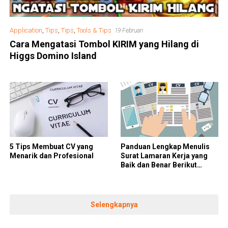
Application
,
Tips
,
Tips
,
Tools & Tips
19 Februari
Cara Mengatasi Tombol KIRIM yang Hilang di
Higgs Domino Island
5 Tips Membuat CV yang
Panduan Lengkap Menulis
Menarik dan Profesional
Surat Lamaran Kerja yang
Baik dan Benar Berikut
Contohnya
Selengkapnya