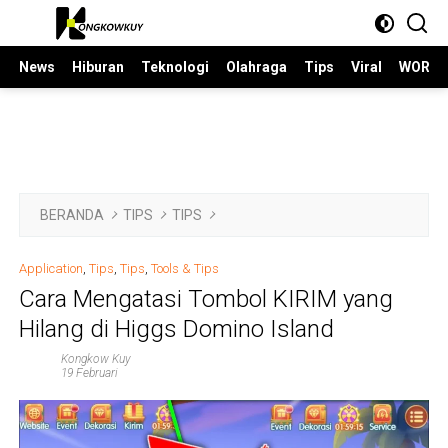
Langsung
ke
konten
News
Hiburan
Teknologi
Olahraga
Tips
Viral
WORLD
BERANDA
TIPS
TIPS
Application
,
Tips
,
Tips
,
Tools & Tips
Cara Mengatasi Tombol KIRIM yang
Hilang di Higgs Domino Island
Kongkow Kuy
19 Februari