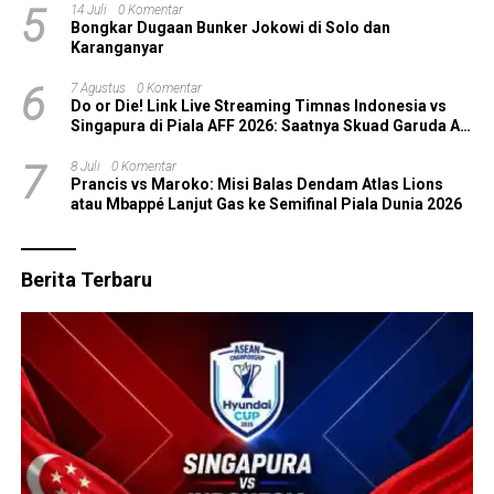
5
14 Juli
0 Komentar
Bongkar Dugaan Bunker Jokowi di Solo dan
Karanganyar
6
7 Agustus
0 Komentar
Do or Die! Link Live Streaming Timnas Indonesia vs
Singapura di Piala AFF 2026: Saatnya Skuad Garuda All
In!
7
8 Juli
0 Komentar
Prancis vs Maroko: Misi Balas Dendam Atlas Lions
atau Mbappé Lanjut Gas ke Semifinal Piala Dunia 2026
Berita Terbaru