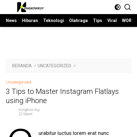
Langsung
ke
konten
News
Hiburan
Teknologi
Olahraga
Tips
Viral
WORLD
BERANDA
UNCATEGORIZED
Uncategorized
3 Tips to Master Instagram Flatlays
using iPhone
Kongkow Kuy
22 Maret
urabitur luctus lorem erat nunc