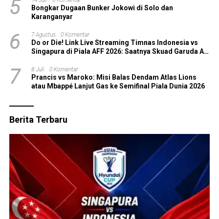
5
14 Juli
0 Komentar
Bongkar Dugaan Bunker Jokowi di Solo dan
Karanganyar
6
7 Agustus
0 Komentar
Do or Die! Link Live Streaming Timnas Indonesia vs
Singapura di Piala AFF 2026: Saatnya Skuad Garuda All
In!
7
8 Juli
0 Komentar
Prancis vs Maroko: Misi Balas Dendam Atlas Lions
atau Mbappé Lanjut Gas ke Semifinal Piala Dunia 2026
Berita Terbaru