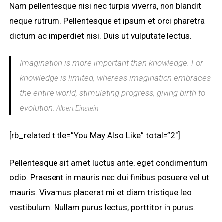
Nam pellentesque nisi nec turpis viverra, non blandit
neque rutrum. Pellentesque et ipsum et orci pharetra
dictum ac imperdiet nisi. Duis ut vulputate lectus.
Imagination is more important than knowledge. For
knowledge is limited, whereas imagination embraces
the entire world, stimulating progress, giving birth to
evolution.
Albert Einstein
[rb_related title=”You May Also Like” total=”2″]
Pellentesque sit amet luctus ante, eget condimentum
odio. Praesent in mauris nec dui finibus posuere vel ut
mauris. Vivamus placerat mi et diam tristique leo
vestibulum. Nullam purus lectus, porttitor in purus.