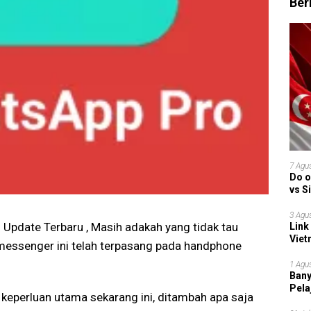
Ber
7 Agu
Do o
vs S
Garu
3 Agu
pdate Terbaru , Masih adakah yang tidak tau
Link
Viet
 messenger ini telah terpasang pada handphone
Grup
1 Agu
Bany
Pela
i keperluan utama sekarang ini, ditambah apa saja