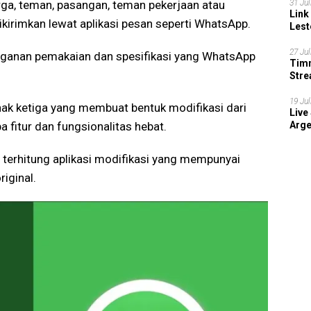
31 Jul
rga, teman, pasangan, teman pekerjaan atau
Link
ikirimkan lewat aplikasi pesan seperti WhatsApp.
Lest
27 Jul
ringanan pemakaian dan spesifikasi yang WhatsApp
Timn
Stre
202
19 Jul
ak ketiga yang membuat bentuk modifikasi dari
Live
Arge
fitur dan fungsionalitas hebat.
i terhitung aplikasi modifikasi yang mempunyai
iginal.