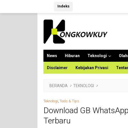
Langsung
Indeks
ke
konten
News
Hiburan
Teknologi
Olah
Disclaimer
Kebijakan Privasi
Tenta
BERANDA
TEKNOLOGI
Teknologi
,
Tools & Tips
Download GB WhatsApp 
Terbaru