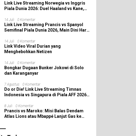
Link Live Streaming Norwegia vs Inggris
Piala Dunia 2026: Duel Haaland vs Kane,
Siapa yang Melaju ke Semifinal?
14 Juli
0 Komentar
Link Live Streaming Prancis vs Spanyol
Semifinal Piala Dunia 2026, Main Dini Hari
Nanti
14 Juli
0 Komentar
Link Video Viral Durian yang
Menghebohkan Netizen
14 Juli
0 Komentar
Bongkar Dugaan Bunker Jokowi di Solo
dan Karanganyar
7 Agustus
0 Komentar
Do or Die! Link Live Streaming Timnas
Indonesia vs Singapura di Piala AFF 2026:
Saatnya Skuad Garuda All In!
8 Juli
0 Komentar
Prancis vs Maroko: Misi Balas Dendam
Atlas Lions atau Mbappé Lanjut Gas ke
Semifinal Piala Dunia 2026