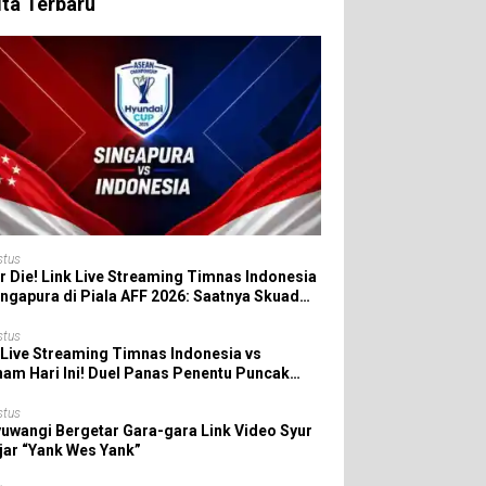
ita Terbaru
stus
r Die! Link Live Streaming Timnas Indonesia
ingapura di Piala AFF 2026: Saatnya Skuad
da All In!
stus
 Live Streaming Timnas Indonesia vs
nam Hari Ini! Duel Panas Penentu Puncak
 AFF 2026
stus
uwangi Bergetar Gara-gara Link Video Syur
jar “Yank Wes Yank”