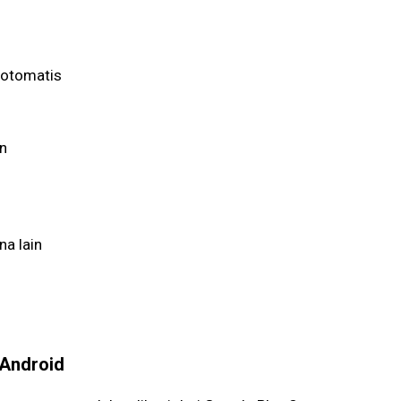
 otomatis
i
n
a lain
 Android