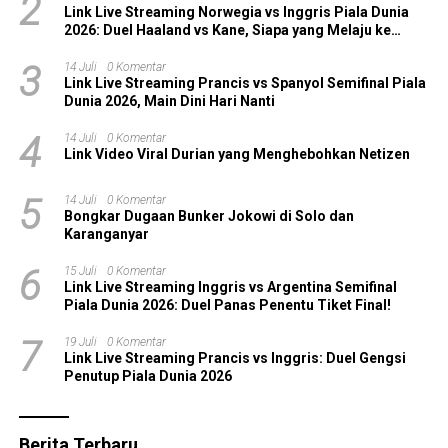
2
Link Live Streaming Norwegia vs Inggris Piala Dunia
2026: Duel Haaland vs Kane, Siapa yang Melaju ke
Semifinal?
3
14 Juli
0 Komentar
Link Live Streaming Prancis vs Spanyol Semifinal Piala
Dunia 2026, Main Dini Hari Nanti
4
14 Juli
0 Komentar
Link Video Viral Durian yang Menghebohkan Netizen
5
14 Juli
0 Komentar
Bongkar Dugaan Bunker Jokowi di Solo dan
Karanganyar
6
15 Juli
0 Komentar
Link Live Streaming Inggris vs Argentina Semifinal
Piala Dunia 2026: Duel Panas Penentu Tiket Final!
7
19 Juli
0 Komentar
Link Live Streaming Prancis vs Inggris: Duel Gengsi
Penutup Piala Dunia 2026
Berita Terbaru