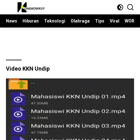
Langsung
ke
konten
News
Hiburan
Teknologi
Olahraga
Tips
Viral
WORLD
Video KKN Undip