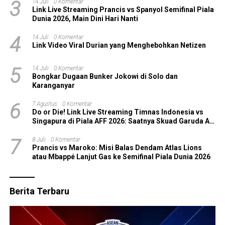
3
14 Juli
0 Komentar
Link Live Streaming Prancis vs Spanyol Semifinal Piala
Dunia 2026, Main Dini Hari Nanti
4
14 Juli
0 Komentar
Link Video Viral Durian yang Menghebohkan Netizen
5
14 Juli
0 Komentar
Bongkar Dugaan Bunker Jokowi di Solo dan
Karanganyar
6
7 Agustus
0 Komentar
Do or Die! Link Live Streaming Timnas Indonesia vs
Singapura di Piala AFF 2026: Saatnya Skuad Garuda All
In!
7
8 Juli
0 Komentar
Prancis vs Maroko: Misi Balas Dendam Atlas Lions
atau Mbappé Lanjut Gas ke Semifinal Piala Dunia 2026
Berita Terbaru