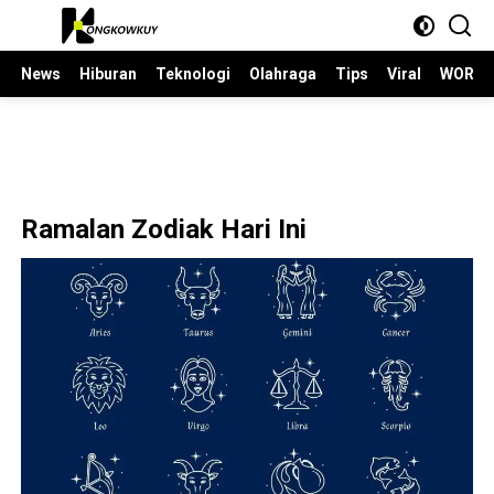
Langsung
ke
konten
News
Hiburan
Teknologi
Olahraga
Tips
Viral
WORLD
Ramalan Zodiak Hari Ini