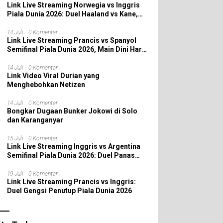
Link Live Streaming Norwegia vs Inggris
Piala Dunia 2026: Duel Haaland vs Kane,
Siapa yang Melaju ke Semifinal?
14 Juli
0 Komentar
Link Live Streaming Prancis vs Spanyol
Semifinal Piala Dunia 2026, Main Dini Hari
Nanti
14 Juli
0 Komentar
Link Video Viral Durian yang
Menghebohkan Netizen
14 Juli
0 Komentar
Bongkar Dugaan Bunker Jokowi di Solo
dan Karanganyar
15 Juli
0 Komentar
Link Live Streaming Inggris vs Argentina
Semifinal Piala Dunia 2026: Duel Panas
Penentu Tiket Final!
19 Juli
0 Komentar
Link Live Streaming Prancis vs Inggris:
Duel Gengsi Penutup Piala Dunia 2026