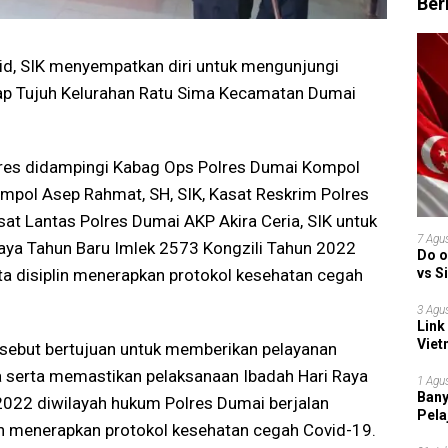
Ber
, SIK menyempatkan diri untuk mengunjungi
kap Tujuh Kelurahan Ratu Sima Kecamatan Dumai
lres didampingi Kabag Ops Polres Dumai Kompol
ompol Asep Rahmat, SH, SIK, Kasat Reskrim Polres
at Lantas Polres Dumai AKP Akira Ceria, SIK untuk
7 Agu
aya Tahun Baru Imlek 2573 Kongzili Tahun 2022
Do o
vs S
rta disiplin menerapkan protokol kesehatan cegah
Garu
3 Agu
Link
Viet
ersebut bertujuan untuk memberikan pelayanan
Grup
serta memastikan pelaksanaan Ibadah Hari Raya
1 Agu
Bany
2022 diwilayah hukum Polres Dumai berjalan
Pela
plin menerapkan protokol kesehatan cegah Covid-19.