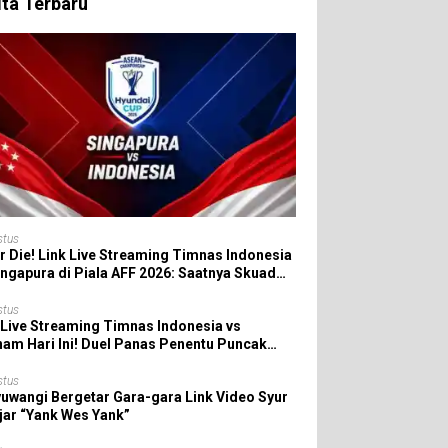
ita Terbaru
stus
r Die! Link Live Streaming Timnas Indonesia
ingapura di Piala AFF 2026: Saatnya Skuad
da All In!
stus
 Live Streaming Timnas Indonesia vs
nam Hari Ini! Duel Panas Penentu Puncak
 AFF 2026
stus
uwangi Bergetar Gara-gara Link Video Syur
jar “Yank Wes Yank”