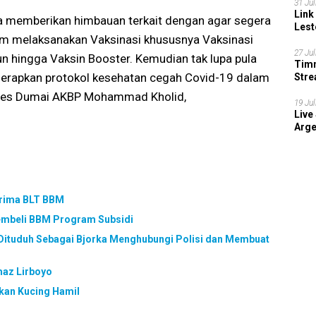
31 Jul
Link
ga memberikan himbauan terkait dengan agar segera
Lest
um melaksanakan Vaksinasi khususnya Vaksinasi
27 Jul
un hingga Vaksin Booster. Kemudian tak lupa pula
Timn
nerapkan protokol kesehatan cegah Covid-19 dalam
Stre
202
olres Dumai AKBP Mohammad Kholid,
19 Jul
Live
Arge
erima BLT BBM
embeli BBM Program Subsidi
Dituduh Sebagai Bjorka Menghubungi Polisi dan Membuat
maz Lirboyo
akan Kucing Hamil