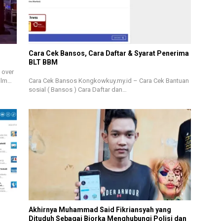
Cara Cek Bansos, Cara Daftar & Syarat Penerima
BLT BBM
 over
Film…
Cara Cek Bansos Kongkowkuy.my.id – Cara Cek Bantuan
sosial ( Bansos ) Cara Daftar dan…
Akhirnya Muhammad Said Fikriansyah yang
Dituduh Sebagai Bjorka Menghubungi Polisi dan