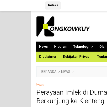
Langsung
Indeks
ke
konten
News
Hiburan
Teknologi
Olah
Disclaimer
Kebijakan Privasi
Tenta
BERANDA
NEWS
News
Perayaan Imlek di Duma
Berkunjung ke Klenteng