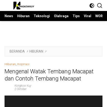
Langsung
ke
konten
News
Hiburan
Teknologi
Olahraga
Tips
Viral
WORLD
BERANDA
HIBURAN
Hiburan
,
Inspirasi
Mengenal Watak Tembang Macapat
dan Contoh Tembang Macapat
Kongkow Kuy
2 Oktober