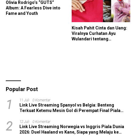
Olivia Rodrigo’s “GUTS”
Album: A Fearless Dive into
Fame and Youth
Kisah Pahit Cinta dan Uang:
Viralnya Curhatan Ayu
Wulandari tentang
Perjalanan 12 Tahun yang
Kandas
Popular Post
1
11 Juli
0 Komentar
Link Live Streaming Spanyol vs Belgia: Benteng
Terkuat Ketemu Mesin Gol di Perempat Final Piala
Dunia 2026!
2
12 Juli
0 Komentar
Link Live Streaming Norwegia vs Inggris Piala Dunia
2026: Duel Haaland vs Kane, Siapa yang Melaju ke