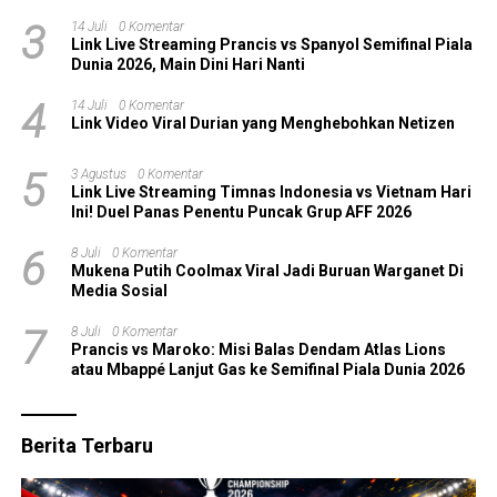
Semifinal?
3
14 Juli
0 Komentar
Link Live Streaming Prancis vs Spanyol Semifinal Piala
Dunia 2026, Main Dini Hari Nanti
4
14 Juli
0 Komentar
Link Video Viral Durian yang Menghebohkan Netizen
5
3 Agustus
0 Komentar
Link Live Streaming Timnas Indonesia vs Vietnam Hari
Ini! Duel Panas Penentu Puncak Grup AFF 2026
6
8 Juli
0 Komentar
Mukena Putih Coolmax Viral Jadi Buruan Warganet Di
Media Sosial
7
8 Juli
0 Komentar
Prancis vs Maroko: Misi Balas Dendam Atlas Lions
atau Mbappé Lanjut Gas ke Semifinal Piala Dunia 2026
Berita Terbaru