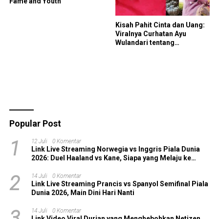
Fame and Youth
Kisah Pahit Cinta dan Uang:
Viralnya Curhatan Ayu
Wulandari tentang
Perjalanan 12 Tahun yang
Kandas
Popular Post
1
12 Juli
0 Komentar
Link Live Streaming Norwegia vs Inggris Piala Dunia
2026: Duel Haaland vs Kane, Siapa yang Melaju ke
Semifinal?
2
14 Juli
0 Komentar
Link Live Streaming Prancis vs Spanyol Semifinal Piala
Dunia 2026, Main Dini Hari Nanti
3
14 Juli
0 Komentar
Link Video Viral Durian yang Menghebohkan Netizen