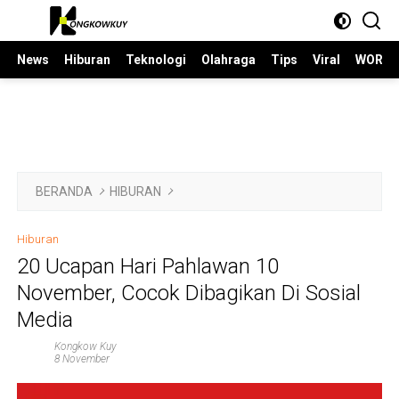
Langsung
ke
konten
News
Hiburan
Teknologi
Olahraga
Tips
Viral
WORLD
BERANDA
HIBURAN
Hiburan
20 Ucapan Hari Pahlawan 10
November, Cocok Dibagikan Di Sosial
Media
Kongkow Kuy
8 November