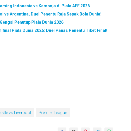
reaming Indonesia vs Kamboja di Piala AFF 2026
ol vs Argentina, Duel Penentu Raja Sepak Bola Dunia!
l Gengsi Penutup Piala Dunia 2026
ifinal Piala Dunia 2026: Duel Panas Penentu Tiket Final!
stle vs Liverpool
Premier League