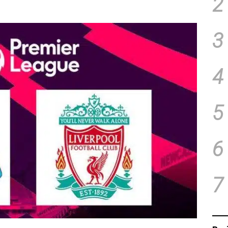
2
3
4
5
6
7