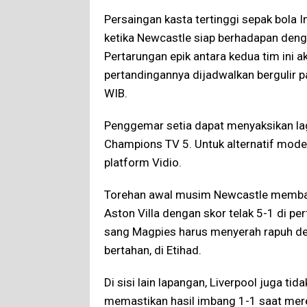
Persaingan kasta tertinggi sepak bola 
ketika Newcastle siap berhadapan den
Pertarungan epik antara kedua tim ini a
pertandingannya dijadwalkan bergulir 
WIB.
Penggemar setia dapat menyaksikan lag
Champions TV 5. Untuk alternatif moder
platform Vidio.
Torehan awal musim Newcastle memba
Aston Villa dengan skor telak 5-1 di p
sang Magpies harus menyerah rapuh den
bertahan, di Etihad.
Di sisi lain lapangan, Liverpool juga ti
memastikan hasil imbang 1-1 saat mer