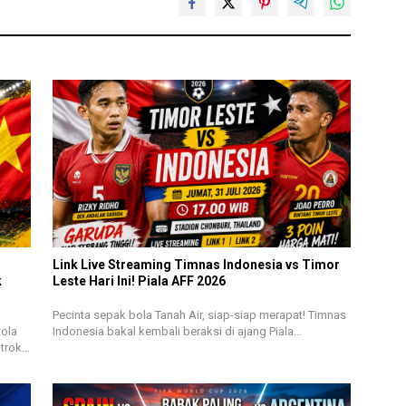
Link Live Streaming Timnas Indonesia vs Timor
k
Leste Hari Ini! Piala AFF 2026
Pecinta sepak bola Tanah Air, siap-siap merapat! Timnas
bola
Indonesia bakal kembali beraksi di ajang Piala…
ntrok…