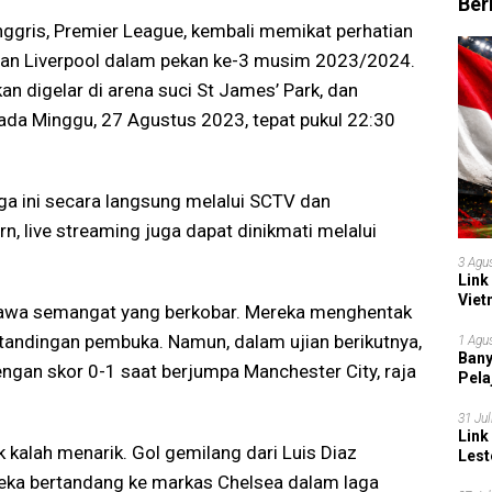
Ber
Inggris, Premier League, kembali memikat perhatian
gan Liverpool dalam pekan ke-3 musim 2023/2024.
kan digelar di arena suci St James’ Park, dan
pada Minggu, 27 Agustus 2023, tepat pukul 22:30
a ini secara langsung melalui SCTV dan
n, live streaming juga dapat dinikmati melalui
3 Agu
Link
Viet
wa semangat yang berkobar. Mereka menghentak
Grup
ertandingan pembuka. Namun, dalam ujian berikutnya,
1 Agu
Bany
gan skor 0-1 saat berjumpa Manchester City, raja
Pela
31 Jul
Link
dak kalah menarik. Gol gemilang dari Luis Diaz
Lest
eka bertandang ke markas Chelsea dalam laga