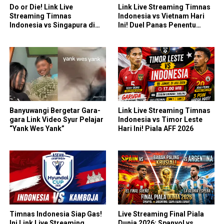
Do or Die! Link Live
Link Live Streaming Timnas
Streaming Timnas
Indonesia vs Vietnam Hari
Indonesia vs Singapura di
Ini! Duel Panas Penentu
Piala AFF 2026: Saatnya
Puncak Grup AFF 2026
Skuad Garuda All In!
Banyuwangi Bergetar Gara-
Link Live Streaming Timnas
gara Link Video Syur Pelajar
Indonesia vs Timor Leste
“Yank Wes Yank”
Hari Ini! Piala AFF 2026
Timnas Indonesia Siap Gas!
Live Streaming Final Piala
Ini Link Live Streaming
Dunia 2026: Spanyol vs