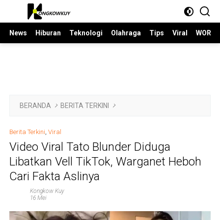
Langsung
ke
konten
News
Hiburan
Teknologi
Olahraga
Tips
Viral
WORLD
BERANDA
BERITA TERKINI
Berita Terkini
,
Viral
Video Viral Tato Blunder Diduga
Libatkan Vell TikTok, Warganet Heboh
Cari Fakta Aslinya
Kongkow Kuy
16 Mei