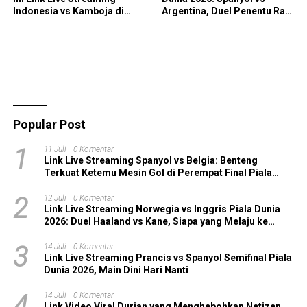
Indonesia vs Kamboja di
Argentina, Duel Penentu Raja
Piala AFF 2026
Sepak Bola Dunia!
Popular Post
1
11 Juli
0 Komentar
Link Live Streaming Spanyol vs Belgia: Benteng
Terkuat Ketemu Mesin Gol di Perempat Final Piala
Dunia 2026!
2
12 Juli
0 Komentar
Link Live Streaming Norwegia vs Inggris Piala Dunia
2026: Duel Haaland vs Kane, Siapa yang Melaju ke
Semifinal?
3
14 Juli
0 Komentar
Link Live Streaming Prancis vs Spanyol Semifinal Piala
Dunia 2026, Main Dini Hari Nanti
4
14 Juli
0 Komentar
Link Video Viral Durian yang Menghebohkan Netizen