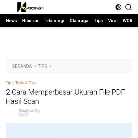
Langsung
ke
konten
News
Hiburan
Teknologi
Olahraga
Tips
Viral
WORLD
BERANDA
TIPS
Tips
,
Tools & Tips
2 Cara Memperbesar Ukuran File PDF
Hasil Scan
Kongkow Kuy
3 April