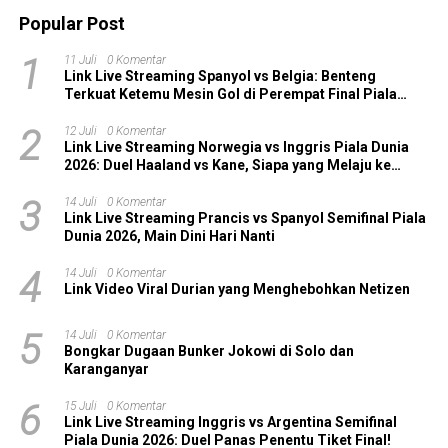
Popular Post
1
11 Juli
0 Komentar
Link Live Streaming Spanyol vs Belgia: Benteng
Terkuat Ketemu Mesin Gol di Perempat Final Piala
Dunia 2026!
2
12 Juli
0 Komentar
Link Live Streaming Norwegia vs Inggris Piala Dunia
2026: Duel Haaland vs Kane, Siapa yang Melaju ke
Semifinal?
3
14 Juli
0 Komentar
Link Live Streaming Prancis vs Spanyol Semifinal Piala
Dunia 2026, Main Dini Hari Nanti
4
14 Juli
0 Komentar
Link Video Viral Durian yang Menghebohkan Netizen
5
14 Juli
0 Komentar
Bongkar Dugaan Bunker Jokowi di Solo dan
Karanganyar
6
15 Juli
0 Komentar
Link Live Streaming Inggris vs Argentina Semifinal
Piala Dunia 2026: Duel Panas Penentu Tiket Final!