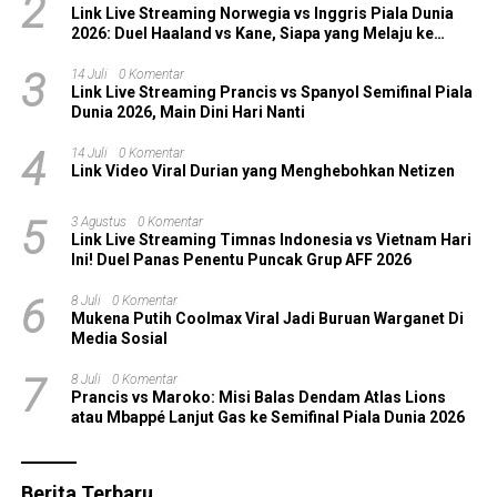
2
Link Live Streaming Norwegia vs Inggris Piala Dunia
2026: Duel Haaland vs Kane, Siapa yang Melaju ke
Semifinal?
3
14 Juli
0 Komentar
Link Live Streaming Prancis vs Spanyol Semifinal Piala
Dunia 2026, Main Dini Hari Nanti
4
14 Juli
0 Komentar
Link Video Viral Durian yang Menghebohkan Netizen
5
3 Agustus
0 Komentar
Link Live Streaming Timnas Indonesia vs Vietnam Hari
Ini! Duel Panas Penentu Puncak Grup AFF 2026
6
8 Juli
0 Komentar
Mukena Putih Coolmax Viral Jadi Buruan Warganet Di
Media Sosial
7
8 Juli
0 Komentar
Prancis vs Maroko: Misi Balas Dendam Atlas Lions
atau Mbappé Lanjut Gas ke Semifinal Piala Dunia 2026
Berita Terbaru