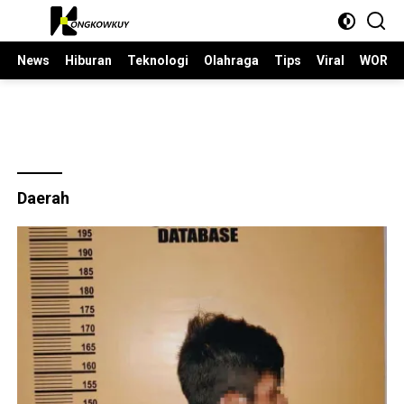
Langsung
ke
konten
News
Hiburan
Teknologi
Olahraga
Tips
Viral
WORLD
Daerah