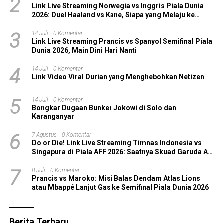
2
Link Live Streaming Norwegia vs Inggris Piala Dunia
2026: Duel Haaland vs Kane, Siapa yang Melaju ke
Semifinal?
3
14 Juli
0 Komentar
Link Live Streaming Prancis vs Spanyol Semifinal Piala
Dunia 2026, Main Dini Hari Nanti
4
14 Juli
0 Komentar
Link Video Viral Durian yang Menghebohkan Netizen
5
14 Juli
0 Komentar
Bongkar Dugaan Bunker Jokowi di Solo dan
Karanganyar
6
7 Agustus
0 Komentar
Do or Die! Link Live Streaming Timnas Indonesia vs
Singapura di Piala AFF 2026: Saatnya Skuad Garuda All
In!
7
8 Juli
0 Komentar
Prancis vs Maroko: Misi Balas Dendam Atlas Lions
atau Mbappé Lanjut Gas ke Semifinal Piala Dunia 2026
Berita Terbaru