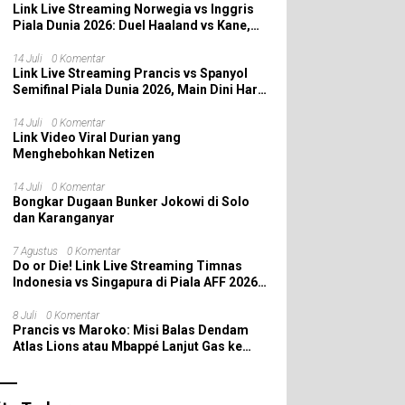
Link Live Streaming Norwegia vs Inggris
Piala Dunia 2026: Duel Haaland vs Kane,
Siapa yang Melaju ke Semifinal?
14 Juli
0 Komentar
Link Live Streaming Prancis vs Spanyol
Semifinal Piala Dunia 2026, Main Dini Hari
Nanti
14 Juli
0 Komentar
Link Video Viral Durian yang
Menghebohkan Netizen
14 Juli
0 Komentar
Bongkar Dugaan Bunker Jokowi di Solo
dan Karanganyar
7 Agustus
0 Komentar
Do or Die! Link Live Streaming Timnas
Indonesia vs Singapura di Piala AFF 2026:
Saatnya Skuad Garuda All In!
8 Juli
0 Komentar
Prancis vs Maroko: Misi Balas Dendam
Atlas Lions atau Mbappé Lanjut Gas ke
Semifinal Piala Dunia 2026