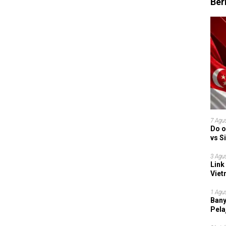
Ber
7 Agu
Do o
vs S
Garu
3 Agu
Link
Viet
Grup
1 Agu
Bany
Pela