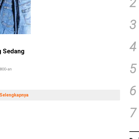
2
3
4
ng Sedang
5
.800-an
6
Selengkapnya
7