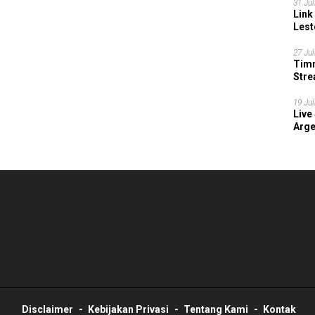
31 Jul
Link
Lest
27 Jul
Timn
Stre
202
19 Jul
Live
Arge
Disclaimer
Kebijakan Privasi
Tentang Kami
Kontak