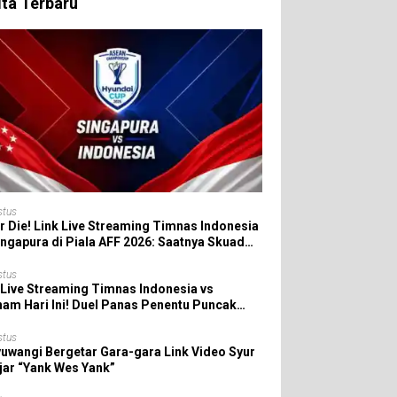
ita Terbaru
stus
r Die! Link Live Streaming Timnas Indonesia
ingapura di Piala AFF 2026: Saatnya Skuad
da All In!
stus
 Live Streaming Timnas Indonesia vs
nam Hari Ini! Duel Panas Penentu Puncak
 AFF 2026
stus
uwangi Bergetar Gara-gara Link Video Syur
jar “Yank Wes Yank”