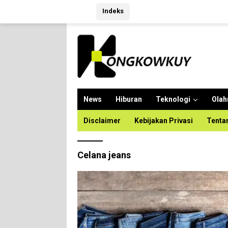
Langsung
Indeks
ke
konten
News
Hiburan
Teknologi
Olah
Disclaimer
Kebijakan Privasi
Tenta
Celana jeans