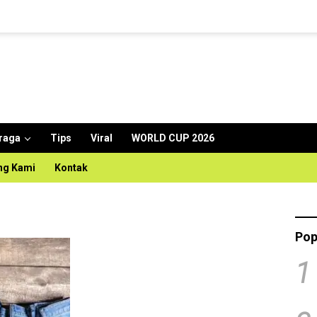
raga
Tips
Viral
WORLD CUP 2026
ng Kami
Kontak
Pop
1