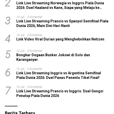
2
Link Live Streaming Norwegia vs Inggris Piala Dunia
2026: Duel Haaland vs Kane, Siapa yang Melaju ke
Semifinal?
3
14 Juli
0 Komentar
Link Live Streaming Prancis vs Spanyol Semifinal Piala
Dunia 2026, Main Dini Hari Nanti
4
14 Juli
0 Komentar
Link Video Viral Durian yang Menghebohkan Netizen
5
14 Juli
0 Komentar
Bongkar Dugaan Bunker Jokowi di Solo dan
Karanganyar
6
15 Juli
0 Komentar
Link Live Streaming Inggris vs Argentina Semifinal
Piala Dunia 2026: Duel Panas Penentu Tiket Final!
7
19 Juli
0 Komentar
Link Live Streaming Prancis vs Inggris: Duel Gengsi
Penutup Piala Dunia 2026
Berita Terbaru