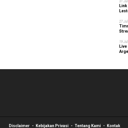
31 Jul
Link
Lest
27 Jul
Timn
Stre
202
19 Jul
Live
Arge
Disclaimer
Kebijakan Privasi
Tentang Kami
Kontak