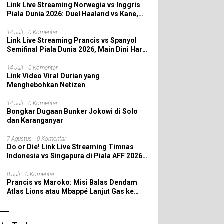
Link Live Streaming Norwegia vs Inggris
Piala Dunia 2026: Duel Haaland vs Kane,
Siapa yang Melaju ke Semifinal?
14 Juli
0 Komentar
Link Live Streaming Prancis vs Spanyol
Semifinal Piala Dunia 2026, Main Dini Hari
Nanti
14 Juli
0 Komentar
Link Video Viral Durian yang
Menghebohkan Netizen
14 Juli
0 Komentar
Bongkar Dugaan Bunker Jokowi di Solo
dan Karanganyar
7 Agustus
0 Komentar
Do or Die! Link Live Streaming Timnas
Indonesia vs Singapura di Piala AFF 2026:
Saatnya Skuad Garuda All In!
8 Juli
0 Komentar
Prancis vs Maroko: Misi Balas Dendam
Atlas Lions atau Mbappé Lanjut Gas ke
Semifinal Piala Dunia 2026