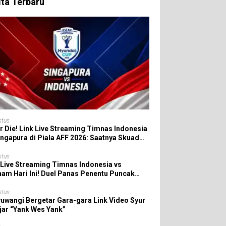
ita Terbaru
stus
r Die! Link Live Streaming Timnas Indonesia
ingapura di Piala AFF 2026: Saatnya Skuad
da All In!
stus
 Live Streaming Timnas Indonesia vs
nam Hari Ini! Duel Panas Penentu Puncak
 AFF 2026
stus
uwangi Bergetar Gara-gara Link Video Syur
jar “Yank Wes Yank”