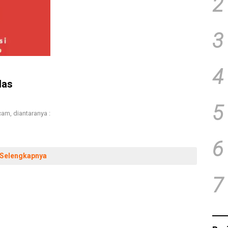
2
3
4
las
5
am, diantaranya :
6
Selengkapnya
7