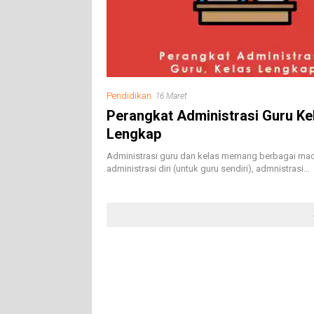
Pendidikan
16 Maret
Perangkat Administrasi Guru Ke
Lengkap
Administrasi guru dan kelas memang berbagai mac
administrasi diri (untuk guru sendiri), admnistrasi…