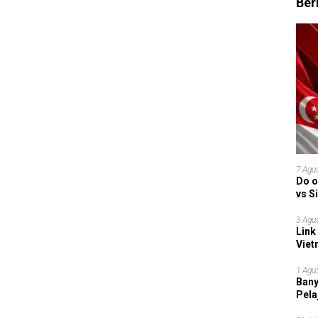
Ber
7 Agu
Do o
vs S
Garu
3 Agu
Link
Viet
Grup
1 Agu
Bany
Pela