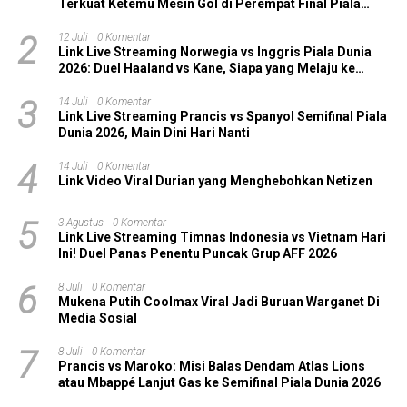
Terkuat Ketemu Mesin Gol di Perempat Final Piala
Dunia 2026!
2
12 Juli
0 Komentar
Link Live Streaming Norwegia vs Inggris Piala Dunia
2026: Duel Haaland vs Kane, Siapa yang Melaju ke
Semifinal?
3
14 Juli
0 Komentar
Link Live Streaming Prancis vs Spanyol Semifinal Piala
Dunia 2026, Main Dini Hari Nanti
4
14 Juli
0 Komentar
Link Video Viral Durian yang Menghebohkan Netizen
5
3 Agustus
0 Komentar
Link Live Streaming Timnas Indonesia vs Vietnam Hari
Ini! Duel Panas Penentu Puncak Grup AFF 2026
6
8 Juli
0 Komentar
Mukena Putih Coolmax Viral Jadi Buruan Warganet Di
Media Sosial
7
8 Juli
0 Komentar
Prancis vs Maroko: Misi Balas Dendam Atlas Lions
atau Mbappé Lanjut Gas ke Semifinal Piala Dunia 2026