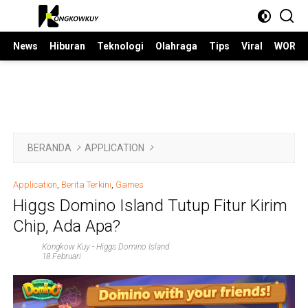
Langsung
ke
konten
News
Hiburan
Teknologi
Olahraga
Tips
Viral
WORLD
BERANDA
APPLICATION
Application
,
Berita Terkini
,
Games
Higgs Domino Island Tutup Fitur Kirim
Chip, Ada Apa?
Kongkow Kuy
-
Higgs Domino Island
18 Februari