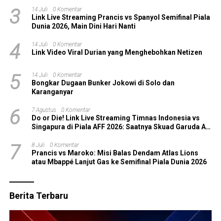
Semifinal?
3
14 Juli
0 Komentar
Link Live Streaming Prancis vs Spanyol Semifinal Piala
Dunia 2026, Main Dini Hari Nanti
4
14 Juli
0 Komentar
Link Video Viral Durian yang Menghebohkan Netizen
5
14 Juli
0 Komentar
Bongkar Dugaan Bunker Jokowi di Solo dan
Karanganyar
6
7 Agustus
0 Komentar
Do or Die! Link Live Streaming Timnas Indonesia vs
Singapura di Piala AFF 2026: Saatnya Skuad Garuda All
In!
7
8 Juli
0 Komentar
Prancis vs Maroko: Misi Balas Dendam Atlas Lions
atau Mbappé Lanjut Gas ke Semifinal Piala Dunia 2026
Berita Terbaru