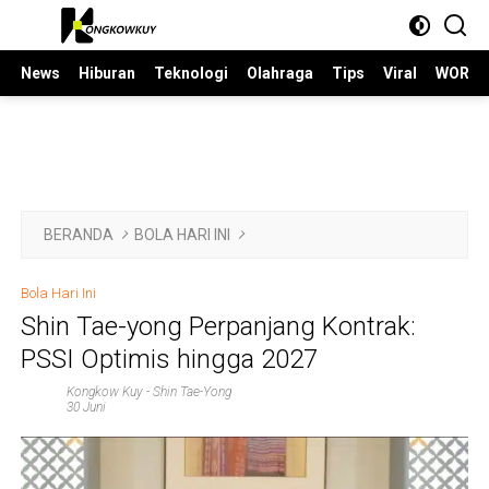
Langsung
ke
konten
News
Hiburan
Teknologi
Olahraga
Tips
Viral
WORLD
BERANDA
BOLA HARI INI
Bola Hari Ini
Shin Tae-yong Perpanjang Kontrak:
PSSI Optimis hingga 2027
Kongkow Kuy
-
Shin Tae-Yong
30 Juni