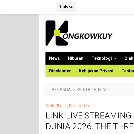
Langsung
Indeks
ke
konten
News
Hiburan
Teknologi
Olah
Disclaimer
Kebijakan Privasi
Tenta
BERANDA
BERITA TERKINI
Berita Terkini
,
Bola Hari Ini
LINK LIVE STREAMING
DUNIA 2026: THE THR