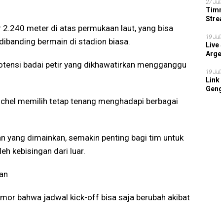
27 Jul
Timn
Stre
r 2.240 meter di atas permukaan laut, yang bisa
202
19 Jul
ibanding bermain di stadion biasa.
Live
Arge
otensi badai petir yang dikhawatirkan mengganggu
19 Jul
Link
Geng
Tuchel memilih tetap tenang menghadapi berbagai
n yang dimainkan, semakin penting bagi tim untuk
h kebisingan dari luar.
an
mor bahwa jadwal kick-off bisa saja berubah akibat