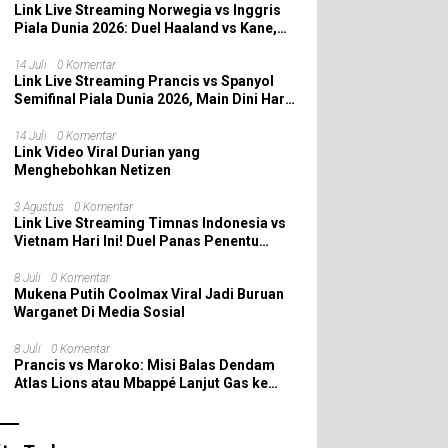
Link Live Streaming Norwegia vs Inggris
Piala Dunia 2026: Duel Haaland vs Kane,
Siapa yang Melaju ke Semifinal?
14 Juli
0 Komentar
Link Live Streaming Prancis vs Spanyol
Semifinal Piala Dunia 2026, Main Dini Hari
Nanti
14 Juli
0 Komentar
Link Video Viral Durian yang
Menghebohkan Netizen
3 Agustus
0 Komentar
Link Live Streaming Timnas Indonesia vs
Vietnam Hari Ini! Duel Panas Penentu
Puncak Grup AFF 2026
8 Juli
0 Komentar
Mukena Putih Coolmax Viral Jadi Buruan
Warganet Di Media Sosial
8 Juli
0 Komentar
Prancis vs Maroko: Misi Balas Dendam
Atlas Lions atau Mbappé Lanjut Gas ke
Semifinal Piala Dunia 2026