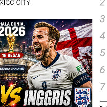
2
ICO CITY!
3
4
5
6
7