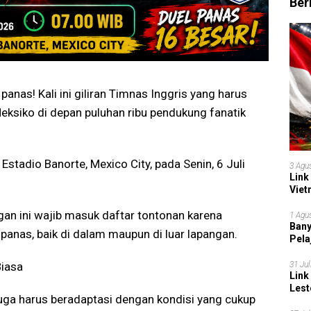
Ber
anas! Kali ini giliran Timnas Inggris yang harus
eksiko di depan puluhan ribu pendukung fanatik
Estadio Banorte, Mexico City, pada Senin, 6 Juli
3 Agu
Link
Viet
Grup
ngan ini wajib masuk daftar tontonan karena
1 Agu
Bany
 panas, baik di dalam maupun di luar lapangan.
Pela
31 Jul
Biasa
Link
Lest
juga harus beradaptasi dengan kondisi yang cukup