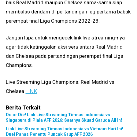
baik Real Madrid maupun Chelsea sama-sama siap
membalas dendam di pertandingan leg pertama babak
perempat final Liga Champions 2022-23.
Jangan lupa untuk mengecek link live streaming-nya
agar tidak ketinggalan aksi seru antara Real Madrid
dan Chelsea pada pertandingan perempat final Liga
Champions.
Live Streaming Liga Champions: Real Madrid vs
Chelsea
LINK
Berita Terkait
Do or Die! Link Live Streaming Timnas Indonesia vs
Singapura di Piala AFF 2026: Saatnya Skuad Garuda All In!
Link Live Streaming Timnas Indonesia vs Vietnam Hari Ini!
Duel Panas Penentu Puncak Grup AFF 2026