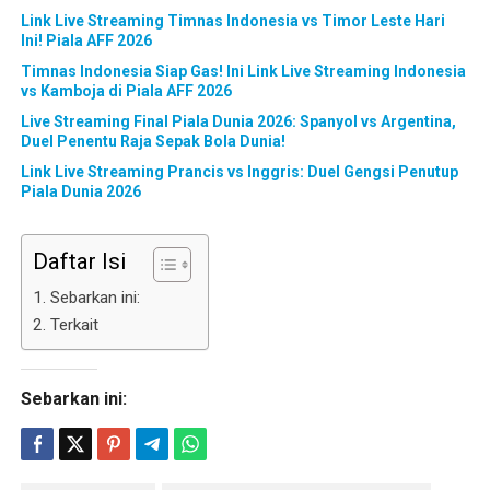
Link Live Streaming Timnas Indonesia vs Timor Leste Hari
Ini! Piala AFF 2026
Timnas Indonesia Siap Gas! Ini Link Live Streaming Indonesia
vs Kamboja di Piala AFF 2026
Live Streaming Final Piala Dunia 2026: Spanyol vs Argentina,
Duel Penentu Raja Sepak Bola Dunia!
Link Live Streaming Prancis vs Inggris: Duel Gengsi Penutup
Piala Dunia 2026
Daftar Isi
Sebarkan ini:
Terkait
Sebarkan ini: