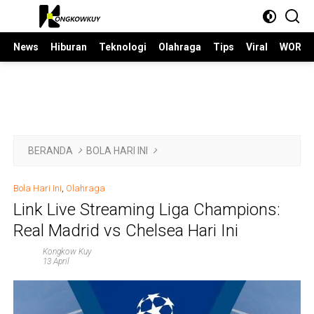
Langsung
ke
konten
News
Hiburan
Teknologi
Olahraga
Tips
Viral
WORLD
BERANDA
BOLA HARI INI
Bola Hari Ini
,
Olahraga
Link Live Streaming Liga Champions:
Real Madrid vs Chelsea Hari Ini
Kongkow Kuy
13 April