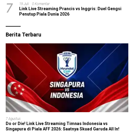
7
19 Juli
0 Komentar
Link Live Streaming Prancis vs Inggris: Duel Gengsi
Penutup Piala Dunia 2026
Berita Terbaru
7 Agustus
Do or Die! Link Live Streaming Timnas Indonesia vs
Singapura di Piala AFF 2026: Saatnya Skuad Garuda All In!