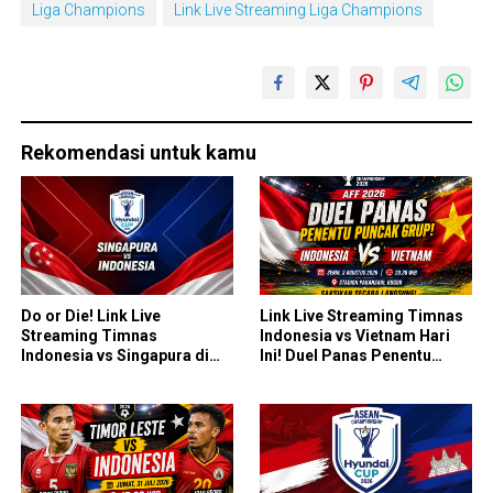
Liga Champions
Link Live Streaming Liga Champions
Rekomendasi untuk kamu
Do or Die! Link Live
Link Live Streaming Timnas
Streaming Timnas
Indonesia vs Vietnam Hari
Indonesia vs Singapura di
Ini! Duel Panas Penentu
Piala AFF 2026: Saatnya
Puncak Grup AFF 2026
Skuad Garuda All In!