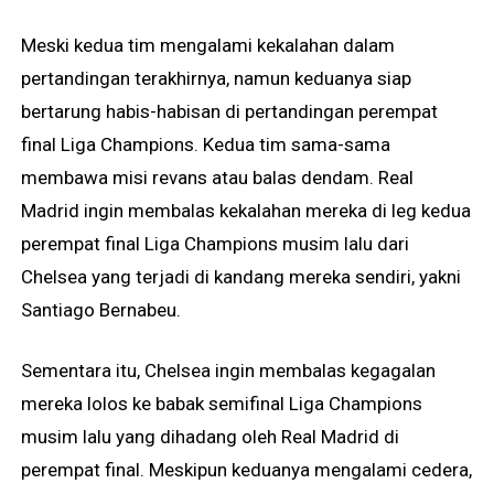
Meski kedua tim mengalami kekalahan dalam
pertandingan terakhirnya, namun keduanya siap
bertarung habis-habisan di pertandingan perempat
final Liga Champions. Kedua tim sama-sama
membawa misi revans atau balas dendam. Real
Madrid ingin membalas kekalahan mereka di leg kedua
perempat final Liga Champions musim lalu dari
Chelsea yang terjadi di kandang mereka sendiri, yakni
Santiago Bernabeu.
Sementara itu, Chelsea ingin membalas kegagalan
mereka lolos ke babak semifinal Liga Champions
musim lalu yang dihadang oleh Real Madrid di
perempat final. Meskipun keduanya mengalami cedera,