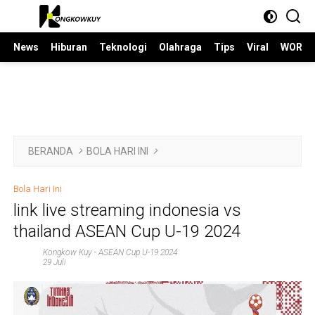
Langsung
ke
konten
News
Hiburan
Teknologi
Olahraga
Tips
Viral
WORLD
BERANDA
BOLA HARI INI
Bola Hari Ini
link live streaming indonesia vs
thailand ASEAN Cup U-19 2024
Kongkow Kuy
-
ASEAN Cup U-19 2024
29 Juli