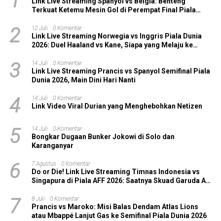
1
Link Live Streaming Spanyol vs Belgia: Benteng
Terkuat Ketemu Mesin Gol di Perempat Final Piala
Dunia 2026!
2
12 Juli
0 Komentar
Link Live Streaming Norwegia vs Inggris Piala Dunia
2026: Duel Haaland vs Kane, Siapa yang Melaju ke
Semifinal?
3
14 Juli
0 Komentar
Link Live Streaming Prancis vs Spanyol Semifinal Piala
Dunia 2026, Main Dini Hari Nanti
4
14 Juli
0 Komentar
Link Video Viral Durian yang Menghebohkan Netizen
5
14 Juli
0 Komentar
Bongkar Dugaan Bunker Jokowi di Solo dan
Karanganyar
6
7 Agustus
0 Komentar
Do or Die! Link Live Streaming Timnas Indonesia vs
Singapura di Piala AFF 2026: Saatnya Skuad Garuda All
In!
7
8 Juli
0 Komentar
Prancis vs Maroko: Misi Balas Dendam Atlas Lions
atau Mbappé Lanjut Gas ke Semifinal Piala Dunia 2026