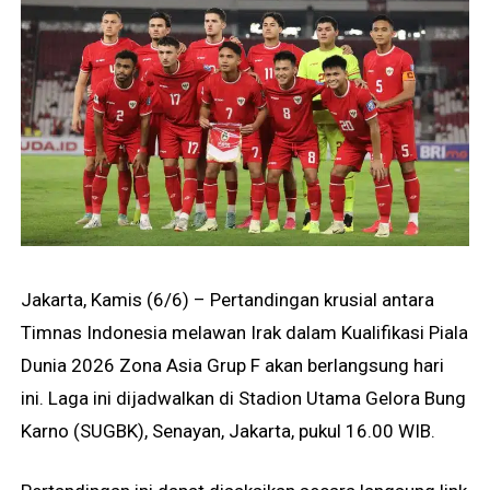
Jakarta, Kamis (6/6) – Pertandingan krusial antara
Timnas Indonesia melawan Irak dalam Kualifikasi Piala
Dunia 2026 Zona Asia Grup F akan berlangsung hari
ini. Laga ini dijadwalkan di Stadion Utama Gelora Bung
Karno (SUGBK), Senayan, Jakarta, pukul 16.00 WIB.