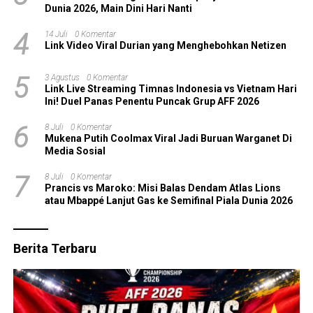
Dunia 2026, Main Dini Hari Nanti
4
14 Juli
0 Komentar
Link Video Viral Durian yang Menghebohkan Netizen
5
3 Agustus
0 Komentar
Link Live Streaming Timnas Indonesia vs Vietnam Hari
Ini! Duel Panas Penentu Puncak Grup AFF 2026
6
8 Juli
0 Komentar
Mukena Putih Coolmax Viral Jadi Buruan Warganet Di
Media Sosial
7
8 Juli
0 Komentar
Prancis vs Maroko: Misi Balas Dendam Atlas Lions
atau Mbappé Lanjut Gas ke Semifinal Piala Dunia 2026
Berita Terbaru