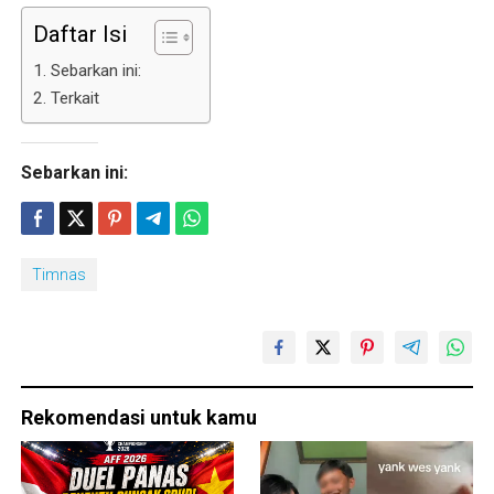
Daftar Isi
Sebarkan ini:
Terkait
Sebarkan ini:
Timnas
Rekomendasi untuk kamu