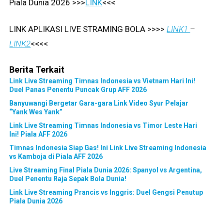
Piala Dunia 2026 >>>
LINK
<<<
LINK APLIKASI LIVE STRAMING BOLA >>>>
LINK1
–
LINK2
<<<<
Berita Terkait
Link Live Streaming Timnas Indonesia vs Vietnam Hari Ini!
Duel Panas Penentu Puncak Grup AFF 2026
Banyuwangi Bergetar Gara-gara Link Video Syur Pelajar
“Yank Wes Yank”
Link Live Streaming Timnas Indonesia vs Timor Leste Hari
Ini! Piala AFF 2026
Timnas Indonesia Siap Gas! Ini Link Live Streaming Indonesia
vs Kamboja di Piala AFF 2026
Live Streaming Final Piala Dunia 2026: Spanyol vs Argentina,
Duel Penentu Raja Sepak Bola Dunia!
Link Live Streaming Prancis vs Inggris: Duel Gengsi Penutup
Piala Dunia 2026