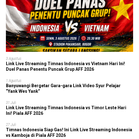
3 Agustus
Link Live Streaming Timnas Indonesia vs Vietnam Hari Ini!
Duel Panas Penentu Puncak Grup AFF 2026
1 Agustus
Banyuwangi Bergetar Gara-gara Link Video Syur Pelajar
“Yank Wes Yank”
31 Juli
Link Live Streaming Timnas Indonesia vs Timor Leste Hari
Ini! Piala AFF 2026
27 Juli
Timnas Indonesia Siap Gas! Ini Link Live Streaming Indonesia
vs Kamboja di Piala AFF 2026