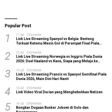
Popular Post
1
11 Juli
0 Komentar
Link Live Streaming Spanyol vs Belgia: Benteng
Terkuat Ketemu Mesin Gol di Perempat Final Piala
Dunia 2026!
2
12 Juli
0 Komentar
Link Live Streaming Norwegia vs Inggris Piala Dunia
2026: Duel Haaland vs Kane, Siapa yang Melaju ke
Semifinal?
3
14 Juli
0 Komentar
Link Live Streaming Prancis vs Spanyol Semifinal Piala
Dunia 2026, Main Dini Hari Nanti
4
14 Juli
0 Komentar
Link Video Viral Durian yang Menghebohkan Netizen
5
14 Juli
0 Komentar
Bongkar Dugaan Bunker Jokowi di Solo dan
Karanganyar