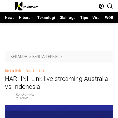
Langsung
ke
konten
News
Hiburan
Teknologi
Olahraga
Tips
Viral
WORLD
BERANDA
BERITA TERKINI
Berita Terkini
,
Bola Hari Ini
HARI INI! Link live streaming Australia
vs Indonesia
Kongkow Kuy
20 Maret