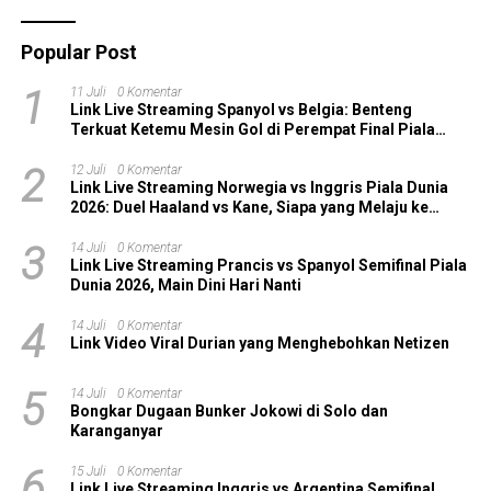
Popular Post
1
11 Juli
0 Komentar
Link Live Streaming Spanyol vs Belgia: Benteng
Terkuat Ketemu Mesin Gol di Perempat Final Piala
Dunia 2026!
2
12 Juli
0 Komentar
Link Live Streaming Norwegia vs Inggris Piala Dunia
2026: Duel Haaland vs Kane, Siapa yang Melaju ke
Semifinal?
3
14 Juli
0 Komentar
Link Live Streaming Prancis vs Spanyol Semifinal Piala
Dunia 2026, Main Dini Hari Nanti
4
14 Juli
0 Komentar
Link Video Viral Durian yang Menghebohkan Netizen
5
14 Juli
0 Komentar
Bongkar Dugaan Bunker Jokowi di Solo dan
Karanganyar
6
15 Juli
0 Komentar
Link Live Streaming Inggris vs Argentina Semifinal