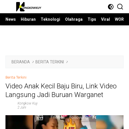
Langsung
ke
konten
News
Hiburan
Teknologi
Olahraga
Tips
Viral
WORLD
BERANDA
BERITA TERKINI
Berita Terkini
Video Anak Kecil Baju Biru, Link Video
Langsung Jadi Buruan Warganet
Kongkow Kuy
2 Juni