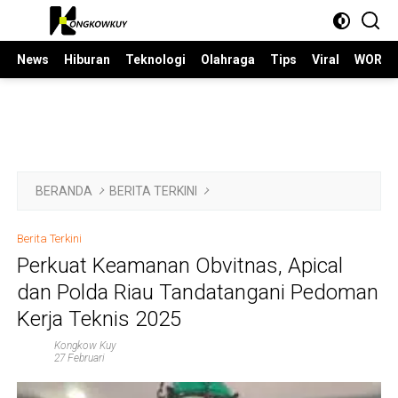
Langsung
ke
konten
News
Hiburan
Teknologi
Olahraga
Tips
Viral
WORLD
BERANDA
BERITA TERKINI
Berita Terkini
Perkuat Keamanan Obvitnas, Apical
dan Polda Riau Tandatangani Pedoman
Kerja Teknis 2025
Kongkow Kuy
27 Februari