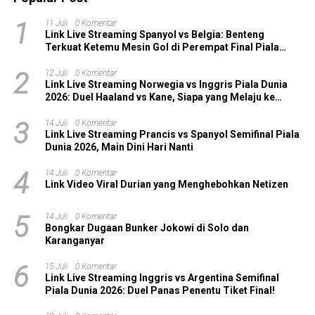
1
11 Juli
0 Komentar
Link Live Streaming Spanyol vs Belgia: Benteng
Terkuat Ketemu Mesin Gol di Perempat Final Piala
Dunia 2026!
2
12 Juli
0 Komentar
Link Live Streaming Norwegia vs Inggris Piala Dunia
2026: Duel Haaland vs Kane, Siapa yang Melaju ke
Semifinal?
3
14 Juli
0 Komentar
Link Live Streaming Prancis vs Spanyol Semifinal Piala
Dunia 2026, Main Dini Hari Nanti
4
14 Juli
0 Komentar
Link Video Viral Durian yang Menghebohkan Netizen
5
14 Juli
0 Komentar
Bongkar Dugaan Bunker Jokowi di Solo dan
Karanganyar
6
15 Juli
0 Komentar
Link Live Streaming Inggris vs Argentina Semifinal
Piala Dunia 2026: Duel Panas Penentu Tiket Final!