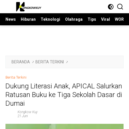
Langsung
ke
konten
News
Hiburan
Teknologi
Olahraga
Tips
Viral
WORLD
BERANDA
BERITA TERKINI
Berita Terkini
Dukung Literasi Anak, APICAL Salurkan
Ratusan Buku ke Tiga Sekolah Dasar di
Dumai
Kongkow Kuy
21 Juni