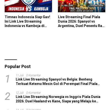
Timnas Indonesia Siap Gas!
Live Streaming Final Piala
Ini Link Live Streaming
Dunia 2026: Spanyol vs
Indonesia vs Kamboja di
Argentina, Duel Penentu Raja
Piala AFF 2026
Sepak Bola Dunia!
Popular Post
1
11 Juli
0 Komentar
Link Live Streaming Spanyol vs Belgia: Benteng
Terkuat Ketemu Mesin Gol di Perempat Final Piala
Dunia 2026!
2
12 Juli
0 Komentar
Link Live Streaming Norwegia vs Inggris Piala Dunia
2026: Duel Haaland vs Kane, Siapa yang Melaju ke
Semifinal?