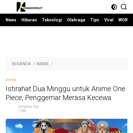
Langsung
ke
konten
News
Hiburan
Teknologi
Olahraga
Tips
Viral
WORLD
BERANDA
ANIME
Anime
Istirahat Dua Minggu untuk Anime One
Piece, Penggemar Merasa Kecewa
Kongkow Kuy
1 Mei