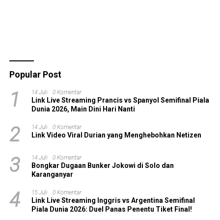
Hachinosu dan Nasib
Misterius Garp
Popular Post
1
14 Juli
0 Komentar
Link Live Streaming Prancis vs Spanyol Semifinal Piala
Dunia 2026, Main Dini Hari Nanti
2
14 Juli
0 Komentar
Link Video Viral Durian yang Menghebohkan Netizen
3
14 Juli
0 Komentar
Bongkar Dugaan Bunker Jokowi di Solo dan
Karanganyar
4
15 Juli
0 Komentar
Link Live Streaming Inggris vs Argentina Semifinal
Piala Dunia 2026: Duel Panas Penentu Tiket Final!