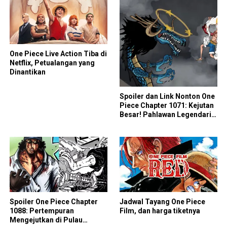
One Piece Live Action Tiba di
Netflix, Petualangan yang
Dinantikan
Spoiler dan Link Nonton One
Piece Chapter 1071: Kejutan
Besar! Pahlawan Legendaris
dan Kedatangan Kid di
Manga
Spoiler One Piece Chapter
Jadwal Tayang One Piece
1088: Pertempuran
Film, dan harga tiketnya
Mengejutkan di Pulau