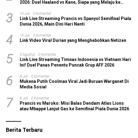
2026: Duel Haaland vs Kane, Siapa yang Melaju ke
Semifinal?
3
14 Juli
0 Komentar
Link Live Streaming Prancis vs Spanyol Semifinal Piala
Dunia 2026, Main Dini Hari Nanti
4
14 Juli
0 Komentar
Link Video Viral Durian yang Menghebohkan Netizen
5
3 Agustus
0 Komentar
Link Live Streaming Timnas Indonesia vs Vietnam Hari
Ini! Duel Panas Penentu Puncak Grup AFF 2026
6
8 Juli
0 Komentar
Mukena Putih Coolmax Viral Jadi Buruan Warganet Di
Media Sosial
7
8 Juli
0 Komentar
Prancis vs Maroko: Misi Balas Dendam Atlas Lions
atau Mbappé Lanjut Gas ke Semifinal Piala Dunia 2026
Berita Terbaru