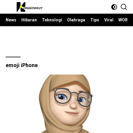
Langsung
ke
konten
News
Hiburan
Teknologi
Olahraga
Tips
Viral
WORLD
emoji iPhone